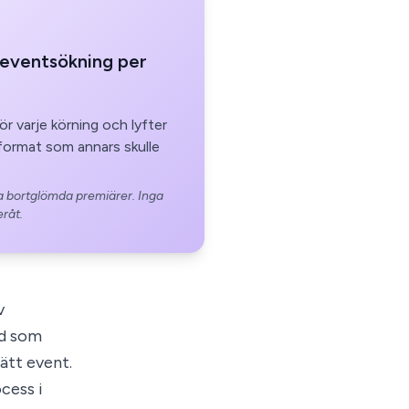
eventsökning per
r varje körning och lyfter
format som annars skulle
ga bortglömda premiärer. Inga
råt.
v
ad som
rätt event.
cess i