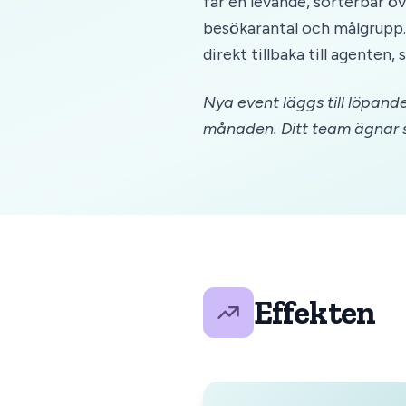
får en levande, sorterbar ö
besökarantal och målgrupp.
direkt tillbaka till agenten
Nya event läggs till löpand
månaden. Ditt team ägnar sin 
Effekten