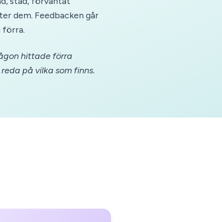
d, stad, förväntat
tter dem. Feedbacken går
 förra.
ågon hittade förra
a reda på vilka som finns.