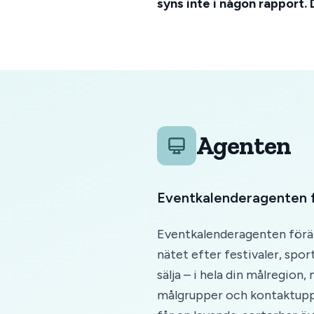
syns inte i någon rapport. 
Agenten
Eventkalenderagenten f
Eventkalenderagenten förän
nätet efter festivaler, spo
sälja – i hela din målregion
målgrupper och kontaktuppgi