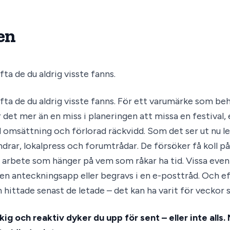
en
ta de du aldrig visste fanns.
ofta de du aldrig visste fanns. För ett varumärke som 
r det mer än en miss i planeringen att missa en festival, 
d omsättning och förlorad räckvidd. Som det ser ut nu l
rar, lokalpress och forumtrådar. De försöker få koll p
 arbete som hänger på vem som råkar ha tid. Vissa event
n anteckningsapp eller begravs i en e-posttråd. Och ef
 hittade senast de letade – det kan ha varit för veckor 
g och reaktiv dyker du upp för sent – eller inte alls.