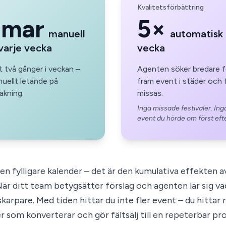
Kvalitetsförbättring
mmar
5×
manuell
automatisk 
varje vecka
vecka
 två gånger i veckan –
Agenten söker bredare fö
uellt letande på
fram event i städer och 
akning.
missas.
Inga missade festivaler. In
event du hörde om först efte
 en fylligare kalender – det är den kumulativa effekten a
är ditt team betygsätter förslag och agenten lär sig v
skarpare. Med tiden hittar du inte fler event – du hittar 
 som konverterar och gör fältsälj till en repeterbar pro