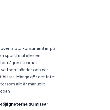
behöver möta konsumenter på
en sportfinal eller en
etar någon i teamet
å vad som händer och när.
 hittas. Många gör det inte.
tersom allt är manuellt
sedan.
 Möjligheterna du missar