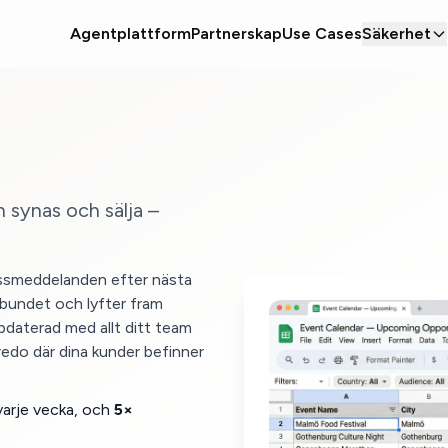
Agentplattform
Partnerskap
Use Cases
Säkerhet
 synas och sälja –
ressmeddelanden efter nästa
lbundet och lyfter fram
pdaterad med allt ditt team
 redo där dina kunder befinner
varje vecka, och
5×