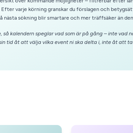
versikt över kommande möjligheter – filtrerbar efter lan
 Efter varje körning granskar du förslagen och betygsä
, så nästa sökning blir smartare och mer träffsäker än den
e, så kalendern speglar vad som är på gång – inte vad n
tid åt att välja vilka event ni ska delta i, inte åt att t