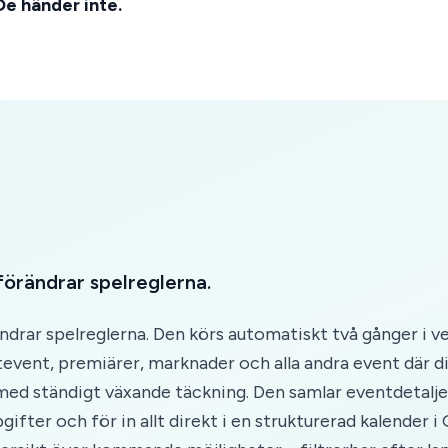
De händer inte.
örändrar spelreglerna.
drar spelreglerna. Den körs automatiskt två gånger i 
rtevent, premiärer, marknader och alla andra event där 
, med ständigt växande täckning. Den samlar eventdetalje
fter och för in allt direkt i en strukturerad kalender i