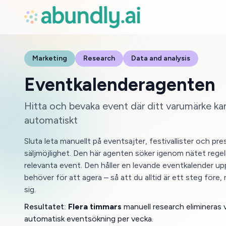
Marketing
Research
Data and analysis
Eventkalenderagenten
Hitta och bevaka event där ditt varumärke kan
automatiskt
Sluta leta manuellt på eventsajter, festivallister och p
säljmöjlighet. Den här agenten söker igenom nätet rege
relevanta event. Den håller en levande eventkalender up
behöver för att agera – så att du alltid är ett steg före,
sig.
Resultatet:
Flera timmars
manuell research elimineras 
automatisk eventsökning per vecka.