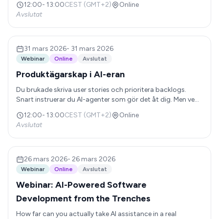
12:00
-
13:00
CEST (GMT+2)
Online
och finans: från automatiserad rapportering och
Avslutat
fakturahantering till prognoser och analys. Vi visar en live-
demo, delar verkliga exempel och avslutar med Q&A där du
kan ställa dina frågor direkt till Madelen och Leilei.
31 mars 2026
-
31 mars 2026
Webinar
Online
Avslutat
Produktägarskap i AI-eran
Du brukade skriva user stories och prioritera backlogs.
Snart instruerar du AI-agenter som gör det åt dig. Men vem
äger helheten när agenten fattar egna beslut — och vem
12:00
-
13:00
CEST (GMT+2)
Online
tar ansvar när den gör fel?
Avslutat
26 mars 2026
-
26 mars 2026
Webinar
Online
Avslutat
Webinar: AI-Powered Software
Development from the Trenches
How far can you actually take AI assistance in a real