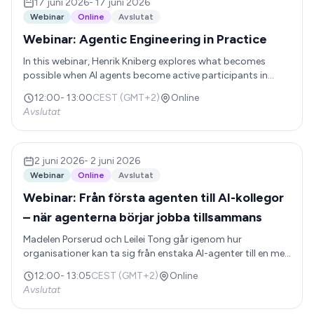
process to get there for any function.
17 juni 2026
-
17 juni 2026
Webinar
Online
Avslutat
Webinar: Agentic Engineering in Practice
In this webinar, Henrik Kniberg explores what becomes
possible when AI agents become active participants in
development workflows. Henrik will share lessons and
12:00
-
13:00
CEST (GMT+2)
Online
patterns that other teams can adapt to their own context.
Avslutat
The session covers how agents can help developers
understand large codebases, implement changes, review
pull requests, manage releases, and maintain quality. Henrik
also discusses the developer’s evolving role and the balance
2 juni 2026
-
2 juni 2026
between autonomy and oversight.
Webinar
Online
Avslutat
Webinar: Från första agenten till AI-kollegor
– när agenterna börjar jobba tillsammans
Madelen Porserud och Leilei Tong går igenom hur
organisationer kan ta sig från enstaka AI-agenter till en mer
sammanhängande arbetsstyrka av AI-kollegor som
12:00
-
13:05
CEST (GMT+2)
Online
samarbetar med människor och med varandra, i de verktyg
Avslutat
och plattformar ni redan använder. För dig som vill förstå
hur AI-agenter kan bli en fungerande del av organisationens