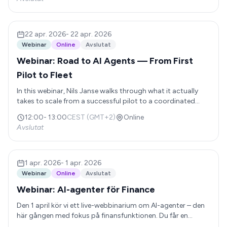
visar en live-demo, delar verkliga exempel och avslutar med
Q&A där du kan ställa dina frågor direkt till Kaj och Madelen.
22 apr. 2026
-
22 apr. 2026
Webinar
Online
Avslutat
Webinar: Road to AI Agents — From First
Pilot to Fleet
In this webinar, Nils Janse walks through what it actually
takes to scale from a successful pilot to a coordinated
fleet of AI agents. He covers the full maturity journey
12:00
-
13:00
CEST (GMT+2)
Online
through Foundation, Factory, and Fleet, with a deeper dive
Avslutat
into multi-agent orchestration and cross-team rollout.
You'll walk away with a practical roadmap for succeeding
with AI agents and unlocking real, compounding value.
Based on real experience from companies with 100+
1 apr. 2026
-
1 apr. 2026
employees.
Webinar
Online
Avslutat
Webinar: AI-agenter för Finance
Den 1 april kör vi ett live-webbinarium om AI-agenter – den
här gången med fokus på finansfunktionen. Du får en
konkret bild av hur agenter redan används inom ekonomi