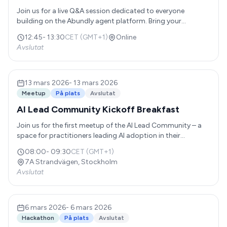
Join us for a live Q&A session dedicated to everyone
building on the Abundly agent platform. Bring your
questions, challenges, and ideas – and get hands-on
12:45
-
13:30
CET (GMT+1)
Online
guidance directly from our team. These sessions run
Avslutat
approximately every other week and are designed to help
you move your agent project forward faster.
13 mars 2026
-
13 mars 2026
Meetup
På plats
Avslutat
AI Lead Community Kickoff Breakfast
Join us for the first meetup of the AI Lead Community – a
space for practitioners leading AI adoption in their
organizations. Over coffee and breakfast, we'll share
08:00
-
09:30
CET (GMT+1)
experiences, discuss what's working (and what's not), and
7A Strandvägen, Stockholm
connect with others navigating similar challenges. Casual
Avslutat
format, real conversations.
6 mars 2026
-
6 mars 2026
Hackathon
På plats
Avslutat