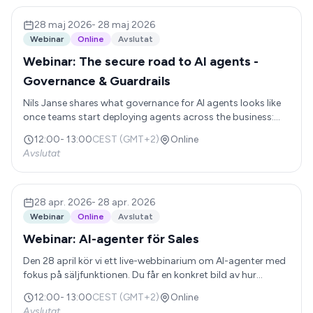
arbete.
28 maj 2026
-
28 maj 2026
Webinar
Online
Avslutat
Webinar: The secure road to AI agents -
Governance & Guardrails
Nils Janse shares what governance for AI agents looks like
once teams start deploying agents across the business:
who is allowed to create them, how they should be
12:00
-
13:00
CEST (GMT+2)
Online
reviewed, what data and systems they can access, how
Avslutat
performance should be monitored, and who owns the risk
when something goes wrong. He’ll cover the IT
conversations worth having early, the guardrails that help
teams move fast without breaking things, and the
28 apr. 2026
-
28 apr. 2026
ownership model needed to scale a growing portfolio of
Webinar
Online
Avslutat
agents safely.
Webinar: AI-agenter för Sales
Den 28 april kör vi ett live-webbinarium om AI-agenter med
fokus på säljfunktionen. Du får en konkret bild av hur
agenter redan används inom sälj: från prospektering och
12:00
-
13:00
CEST (GMT+2)
Online
leadkvalificering till CRM-automatisering och säljstöd. Vi
Avslutat