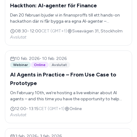
Hackthon: AI-agenter för Finance
Den 20 februari bjuder vi in finansproffs till ett hands-on
hackathon där ni får bygga era egna AI-agenter –
anpassade för just era utmaningar inom finance. Under en
08:30
-
12:00
CET (GMT+1)
Sveavägen 31, Stockholm
intensiv session går vi från identifiering av use cases till
Avslutat
fungerande prototyper. Ni får stöd av våra experter och
tillgång till Abundly-plattformen för att skapa agenter som
faktiskt löser era vardagsproblem – oavsett om det
handlar om rapportgenerering, budgetuppföljning, eller
10 feb. 2026
-
10 feb. 2026
analys av finansiell data.
Webinar
Online
Avslutat
AI Agents in Practice – From Use Case to
Prototype
On February 10th, we're hosting a live webinar about AI
agents – and this time you have the opportunity to help
shape the content. The webinar will be held in English.
12:00
-
13:15
CET (GMT+1)
Online
During the webinar, you'll get a complete picture of AI
Avslutat
agents: what they are, which use cases work best, and
concrete real-world examples – both broad and deep.
You'll also see a live demo where we build a prototype
based on your requests, plus tips on what happens in
3 feb. 2026
-
3 feb. 2026