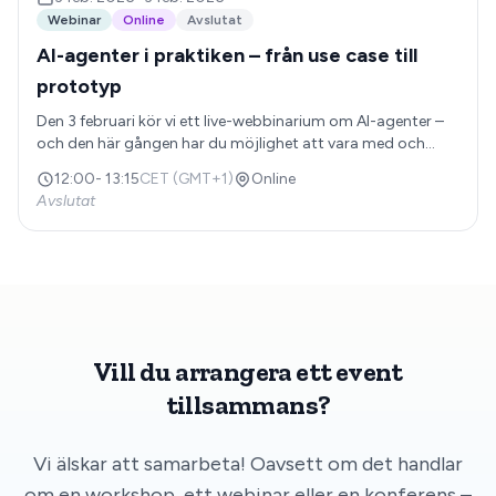
practice once you get started. We'll wrap up with a Q&A so
Webinar
Online
Avslutat
you can ask your questions directly to Henrik and Leilei.
AI-agenter i praktiken – från use case till
prototyp
Den 3 februari kör vi ett live-webbinarium om AI-agenter –
och den här gången har du möjlighet att vara med och
forma innehållet. Under webinariet får du en komplett bild
12:00
-
13:15
CET (GMT+1)
Online
av AI-agenter: vad de är, vilka use cases som fungerar bäst,
Avslutat
och konkreta exempel från verkligheten – både på bredden
och på djupet. Du får också se en live-demo där vi bygger
en prototyp baserat på era önskemål, plus tips på vad som
händer i praktiken när man väl kommer igång. Vi avslutar
med en Q&A så att ni kan ställa era frågor direkt till Henrik
och Leilei.
Vill du arrangera ett event
tillsammans?
Vi älskar att samarbeta! Oavsett om det handlar
om en workshop, ett webinar eller en konferens –