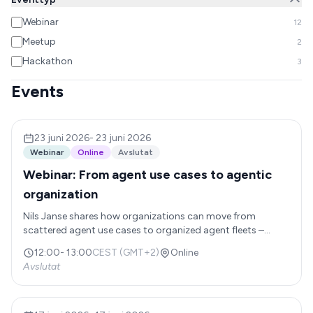
Webinar
12
Meetup
2
Hackathon
3
Events
23 juni 2026
-
23 juni 2026
Webinar
Online
Avslutat
Webinar: From agent use cases to agentic
organization
Nils Janse shares how organizations can move from
scattered agent use cases to organized agent fleets –
coordinated teams of AI agents that cover entire business
12:00
-
13:00
CEST (GMT+2)
Online
functions end-to-end. He'll walk through the agent fleet
Avslutat
playbook Abundly is building across Prod & Tech, Sales,
Marketing, Support, Finance, HR, and more: which agents to
build, how they reinforce each other, and the repeatable