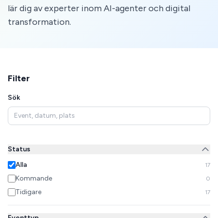
lär dig av experter inom AI-agenter och digital
transformation.
Filter
Sök
Status
Alla
17
Kommande
0
Tidigare
17
Eventtyp