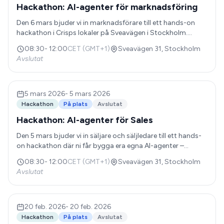
Hackathon: AI-agenter för marknadsföring
Den 6 mars bjuder vi in marknadsförare till ett hands-on
hackathon i Crisps lokaler på Sveavägen i Stockholm.
Under vårt hackathon får ni bygga era egna AI-agenter –
08:30
-
12:00
CET (GMT+1)
Sveavägen 31, Stockholm
anpassade för just era utmaningar inom marketing. Under
Avslutat
en intensiv session går vi från identifiering av use cases till
fungerande prototyper. Ni får stöd av våra experter och
tillgång till Abundly-plattformen för att skapa agenter som
faktiskt löser era vardagsproblem – oavsett om det
5 mars 2026
-
5 mars 2026
handlar om content-produktion, kampanjanalys, eller att
Hackathon
På plats
Avslutat
hålla koll på varumärket.
Hackathon: AI-agenter för Sales
Den 5 mars bjuder vi in säljare och säljledare till ett hands-
on hackathon där ni får bygga era egna AI-agenter –
anpassade för just era utmaningar inom försäljning. Under
08:30
-
12:00
CET (GMT+1)
Sveavägen 31, Stockholm
en intensiv session går vi från identifiering av use cases till
Avslutat
fungerande prototyper. Ni får stöd av våra experter och
tillgång till Abundly-plattformen för att skapa agenter som
faktiskt löser era vardagsproblem – oavsett om det
handlar om prospektering, CRM-hantering, eller att
20 feb. 2026
-
20 feb. 2026
förbereda kundmöten.
Hackathon
På plats
Avslutat