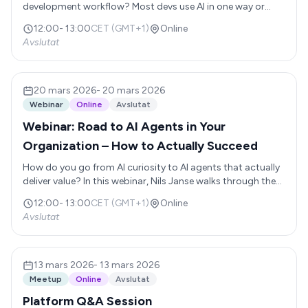
development workflow? Most devs use AI in one way or
another, but greatly underestimate what's possible.
12:00
-
13:00
CET (GMT+1)
Online
Avslutat
20 mars 2026
-
20 mars 2026
Webinar
Online
Avslutat
Webinar: Road to AI Agents in Your
Organization – How to Actually Succeed
How do you go from AI curiosity to AI agents that actually
deliver value? In this webinar, Nils Janse walks through the
full journey. From understanding where generative AI is
12:00
-
13:00
CET (GMT+1)
Online
heading, to identifying the right agent use cases, to
Avslutat
building the organizational capability needed to succeed at
scale. This is about what it really takes for companies with
100+ employees to make AI agents work, and avoid the
most common pitfalls. The webinar will be held in English.
13 mars 2026
-
13 mars 2026
Meetup
Online
Avslutat
Platform Q&A Session