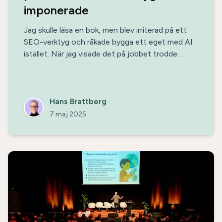
imponerade
Jag skulle läsa en bok, men blev irriterad på ett
SEO-verktyg och råkade bygga ett eget med AI
istället. När jag visade det på jobbet trodde
kollegan att det var ett färdigt SaaS. Det var det
inte – det var bara min kväll.
Hans Brattberg
7 maj 2025