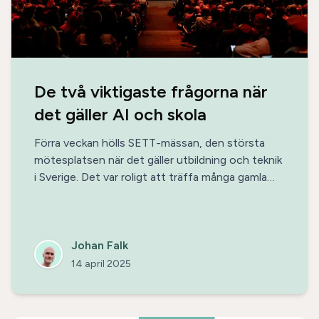
De två viktigaste frågorna när
det gäller AI och skola
Förra veckan hölls SETT-mässan, den största
mötesplatsen när det gäller utbildning och teknik
i Sverige. Det var roligt att träffa många gamla
och nya ansikten. Jag höll två presentationer på
mässan, båda (förstås) med AI som ingång. Här
finns båda presentationerna att ladda hem, och
som bonus får du även en sammanfattning av de
Johan Falk
viktigaste budskapen.
14 april 2025