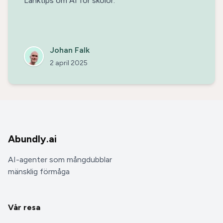
Länktips om AI för skolor.
Johan Falk
2 april 2025
Abundly.ai
AI-agenter som mångdubblar
mänsklig förmåga
Vår resa