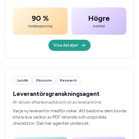
90 %
Högre
tidsbesparning
kvalitet
Visa detaljer
Juridik
Ekonomi
Research
Leverantörsgranskningsagent
AI-driven efterlevnadskontroll av leverantörer
Varje ny leverantör medför risker. Att bedöma dem borde
inte kräva veckor av PDF-letande och utspridda
checklistor. Den här agenten undersök…