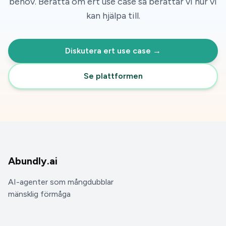
behov. Berätta om ert use case så berättar vi hur vi
kan hjälpa till.
Diskutera ert use case →
Se plattformen
Abundly.ai
AI-agenter som mångdubblar
mänsklig förmåga