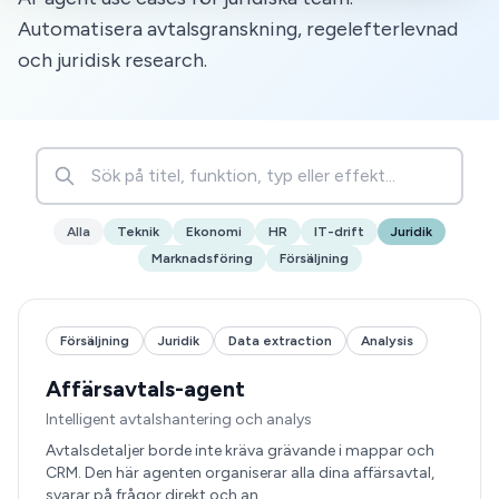
Automatisera avtalsgranskning, regelefterlevnad
och juridisk research.
Alla
Teknik
Ekonomi
HR
IT-drift
Juridik
Marknadsföring
Försäljning
Försäljning
Juridik
Data extraction
Analysis
Affärsavtals-agent
Intelligent avtalshantering och analys
Avtalsdetaljer borde inte kräva grävande i mappar och
CRM. Den här agenten organiserar alla dina affärsavtal,
svarar på frågor direkt och an…